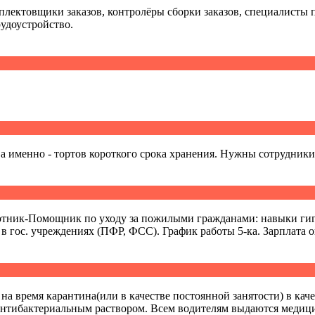
плектовщики заказов, контролёры сборки заказов, специалисты
удоустройство.
 а именно - тортов короткого срока хранения. Нужны сотрудни
тник-Помощник по уходу за пожилыми гражданами: навыки гиги
в гос. учреждениях (ПФР, ФСС). График работы 5-ка. Зарплата о
 время карантина(или в качестве постоянной занятости) в каче
антибактериальным раствором. Всем водителям выдаются медици