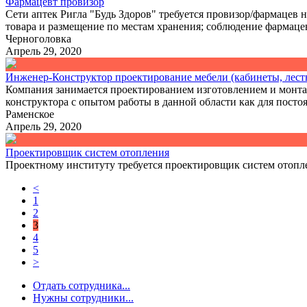
Фармацевт провизор
Сети аптек Ригла "Будь Здоров" требуется провизор/фармацев 
товара и размещение по местам хранения; соблюдение фармацев
Черноголовка
Апрель 29, 2020
Инженер-Конструктор проектирование мебели (кабинеты, лест
Компания занимается проектированием изготовлением и монт
конструктора с опытом работы в данной области как для постоя
Раменское
Апрель 29, 2020
Проектировщик систем отопления
Проектному институту требуется проектировщик систем отопле
<
1
2
3
4
5
>
Отдать сотрудника...
Нужны сотрудники...