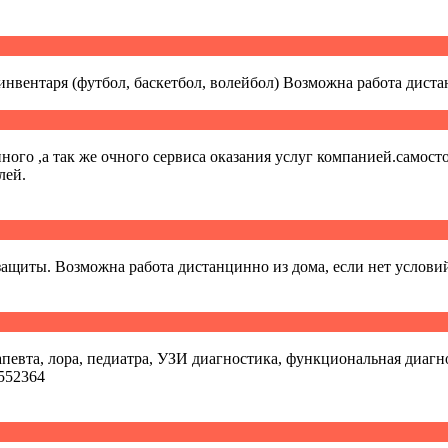
нвентаря (футбол, баскетбол, волейбол) Возможна работа дист
ого ,а так же очного сервиса оказания услуг компанией.самост
лей.
щиты. Возможна работа дистанцинно из дома, если нет условий 
евта, лора, педиатра, УЗИ диагностика, функциональная диагнос
552364